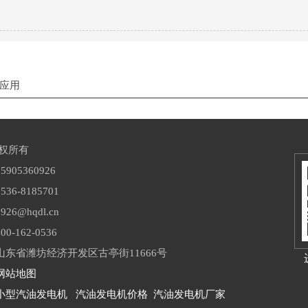
应用
版权所有
05360926
6-8185701
6@hqdl.cn
-162-0536
东省潍坊经济开发区古亭街11666号
网站地图
小型汽油发电机
汽油发电机价格
汽油发电机厂家